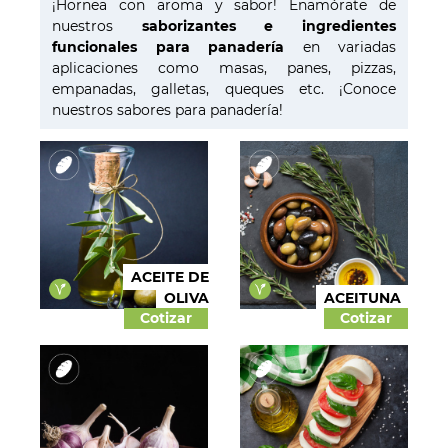
¡Hornea con aroma y sabor! Enamórate de
Licores
nuestros
saborizantes e ingredientes
funcionales para panadería
en variadas
Helados
aplicaciones como masas, panes, pizzas,
Pastelería
empanadas, galletas, queques etc. ¡Conoce
nuestros sabores para panadería!
Panadería
Dulces y confites
Chocolates
Salados
Colorantes
ACEITE DE
OLIVA
ACEITUNA
Cotizar
Cotizar
Saborizante
Funcionales
Aptos para veganos