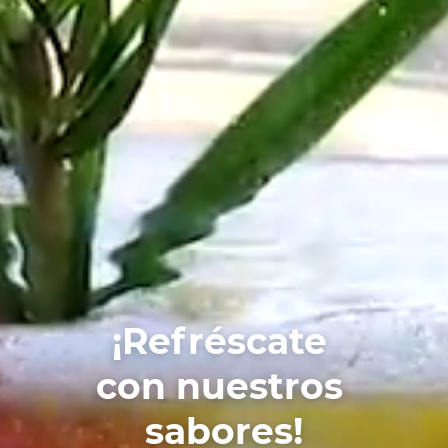
¡Refréscate
con nuestros
sabores!