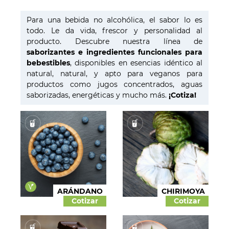
Bebestibles
Para una bebida no alcohólica, el sabor lo es
Licores
todo. Le da vida, frescor y personalidad al
producto. Descubre nuestra línea de
Helados
saborizantes e ingredientes funcionales para
Pastelería
bebestibles
, disponibles en esencias idéntico al
natural, natural, y apto para veganos para
Panadería
productos como jugos concentrados, aguas
Dulces y confites
saborizadas, energéticas y mucho más.
¡Cotiza!
Chocolates
Salados
Colorantes
Esencias
ARÁNDANO
CHIRIMOYA
Funcionales
Cotizar
Cotizar
Aptos para veganos