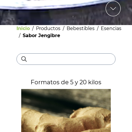
Inicio
/
Productos
/
Bebestibles
/
Esencias
/
Sabor Jengibre
Bebestibles
Formatos de 5 y 20 kilos
Licores
Helados
Pastelería
Panadería
Dulces y confites
Chocolates