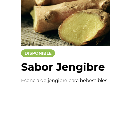
Salados
Colorantes
Esencias
Funcionales
DISPONIBLE
Aptos para veganos
Sabor Jengibre
Esencia de jengibre para bebestibles
Formulario
Nombre *
Email *