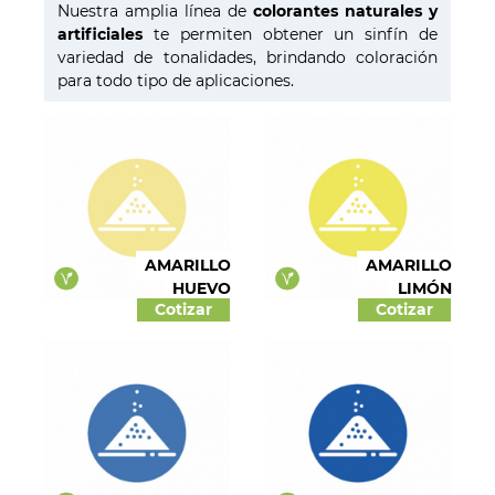
Licores
Nuestra amplia línea de
colorantes naturales y
artificiales
te permiten obtener un sinfín de
Helados
variedad de tonalidades, brindando coloración
Pastelería
para todo tipo de aplicaciones.
Panadería
Dulces y confites
Chocolates
Salados
Colorantes
AMARILLO
AMARILLO
HUEVO
LIMÓN
Cotizar
Cotizar
Líquida
Pastas
Polvos
Aptos para veganos