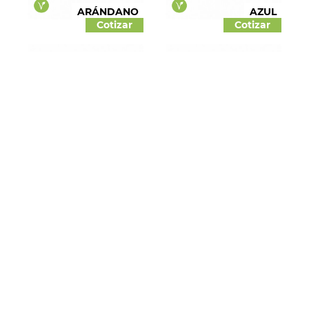
ARÁNDANO
AZUL
Cotizar
Cotizar
AZUL
BRILLANTE
BLANCO
Cotizar
Cotizar
CARAMELO EN
CAFÉ
POLVO
Cotizar
Cotizar