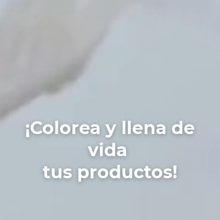
¡Colorea y llena de
vida
tus productos!