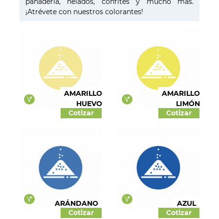
panadería, helados, confites y mucho más.
¡Atrévete con nuestros colorantes!
Panadería
Dulces y confites
Chocolates
Salados
Colorantes
AMARILLO
AMARILLO
HUEVO
LIMÓN
Cotizar
Cotizar
Líquida
Pastas
Polvos
Aptos para veganos
ARÁNDANO
AZUL
Cotizar
Cotizar