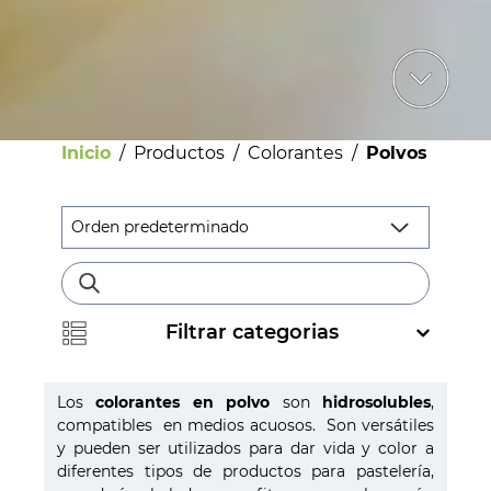
Inicio
/
Productos
/
Colorantes
/
Polvos
Filtrar categorias
Bebestibles
Los
colorantes en polvo
son
hidrosolubles
,
Licores
compatibles en medios acuosos. Son versátiles
y pueden ser utilizados para dar vida y color a
Helados
diferentes tipos de productos para pastelería,
Pastelería