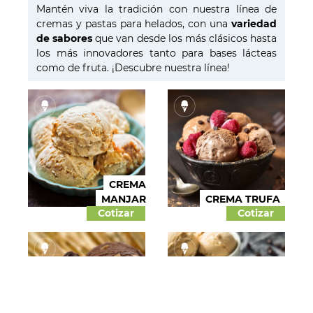
Pastelería
Mantén viva la tradición con nuestra línea de
cremas y pastas para helados, con una
Panadería
variedad
de sabores
que van desde los más clásicos hasta
Dulces y confites
los más innovadores tanto para bases lácteas
Chocolates
como de fruta. ¡Descubre nuestra línea!
Salados
Colorantes
Esencias
CREMA
Helado Soft
MANJAR
CREMA TRUFA
Cotizar
Cotizar
Cremas y Pastas
Bases y Estabilizantes
Aptos para veganos
CREMA