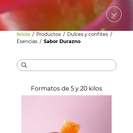
Inicio
/
Productos
/
Dulces y confites
/
Esencias
/
Sabor Durazno
Bebestibles
Formatos de 5 y 20 kilos
Licores
Helados
Pastelería
Panadería
Dulces y confites