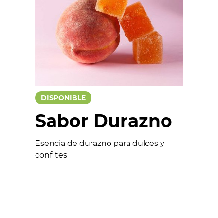
Chocolates
Salados
Colorantes
Esencias
Aptos para veganos
DISPONIBLE
Sabor Durazno
Esencia de durazno para dulces y
confites
Formulario
Nombre *