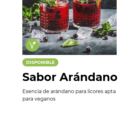
Chocolates
Salados
Colorantes
Esencias
Funcionales
DISPONIBLE
Aptos para veganos
Sabor Arándano
Esencia de arándano para licores apta
para veganos
Formulario
Nombre *