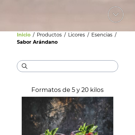
Inicio
/
Productos
/
Licores
/
Esencias
/
Sabor Arándano
Bebestibles
Formatos de 5 y 20 kilos
Licores
Helados
Pastelería
Panadería
Dulces y confites