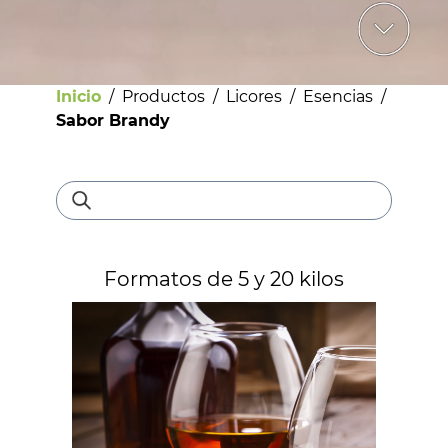
Inicio
/
Productos
/
Licores
/
Esencias
/
Sabor Brandy
Bebestibles
Formatos de 5 y 20 kilos
Licores
Helados
Pastelería
Panadería
Dulces y confites
Chocolates