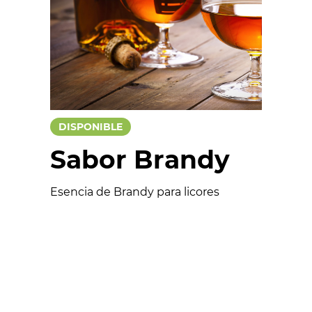
Salados
Colorantes
Esencias
Funcionales
DISPONIBLE
Aptos para veganos
Sabor Brandy
Esencia de Brandy para licores
Formulario
Nombre *
Email *