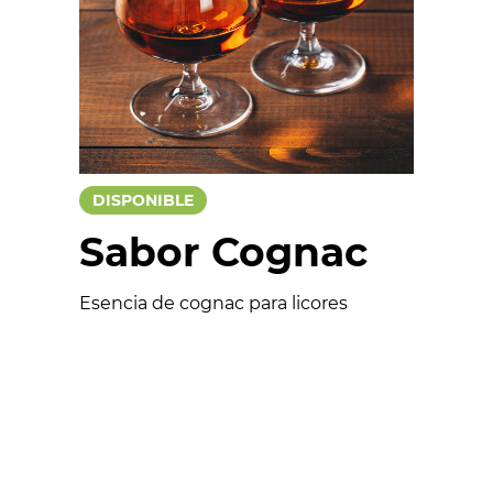
Salados
Colorantes
Esencias
Funcionales
DISPONIBLE
Aptos para veganos
Sabor Cognac
Esencia de cognac para licores
Formulario
Nombre *
Email *