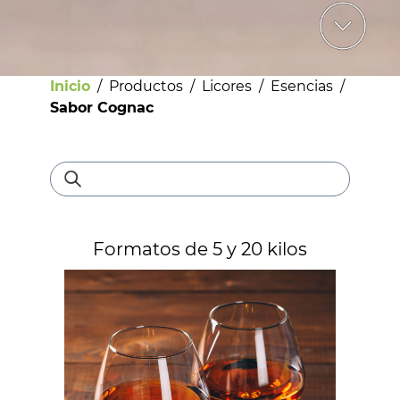
Inicio
/
Productos
/
Licores
/
Esencias
/
Sabor Cognac
Bebestibles
Formatos de 5 y 20 kilos
Licores
Helados
Pastelería
Panadería
Dulces y confites
Chocolates