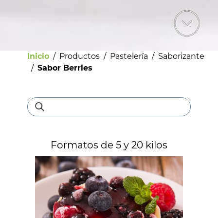
Inicio
/
Productos
/
Pastelería
/
Saborizante
/
Sabor Berries
Bebestibles
Formatos de 5 y 20 kilos
Licores
Helados
Pastelería
Panadería
Dulces y confites