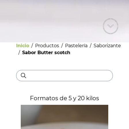
Inicio
/
Productos
/
Pastelería
/
Saborizante
/
Sabor Butter scotch
Bebestibles
Formatos de 5 y 20 kilos
Licores
Helados
Pastelería