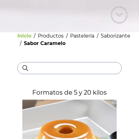
Inicio
/
Productos
/
Pastelería
/
Saborizante
/
Sabor Caramelo
Bebestibles
Formatos de 5 y 20 kilos
Licores
Helados
Pastelería
Panadería
Dulces y confites