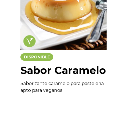
Chocolates
Salados
Colorantes
Saborizante
Funcionales
DISPONIBLE
Aptos para veganos
Sabor Caramelo
Saborizante caramelo para pastelería
apto para veganos
Formulario
Nombre *