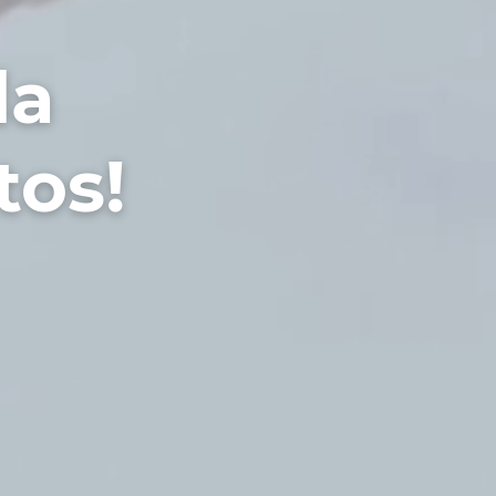
da
tos!