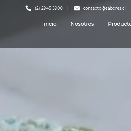
|
(2) 2945 5900
contacto@sabores.cl
Inicio
Nosotros
Product