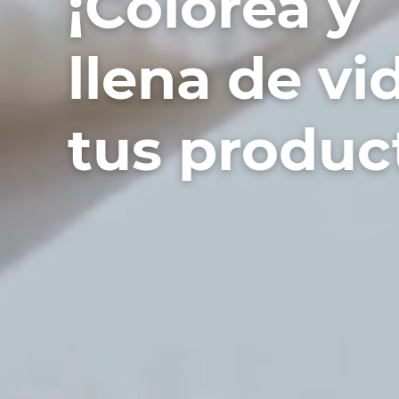
¡Colorea y
llena de vi
tus produc