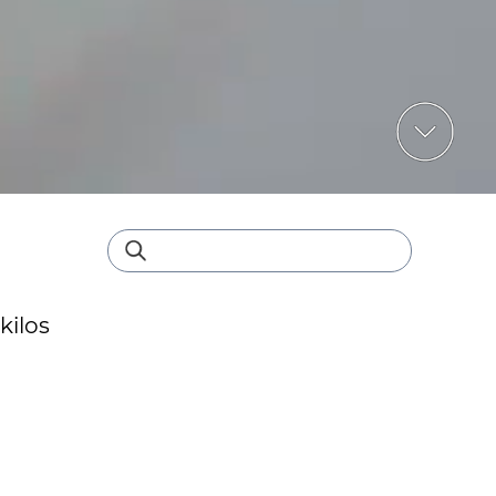
kilos
ISPONIBLE
hocolate
orante en polvo chocolate apta para