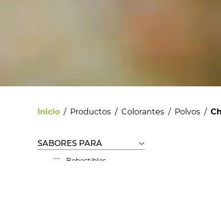
Inicio
/
Productos
/
Colorantes
/
Polvos
/
Ch
SABORES PARA
Bebestibles
Licores
Helados
Pastelería
Panadería