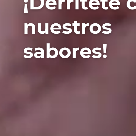
¡Derrítete
nuestros
sabores!