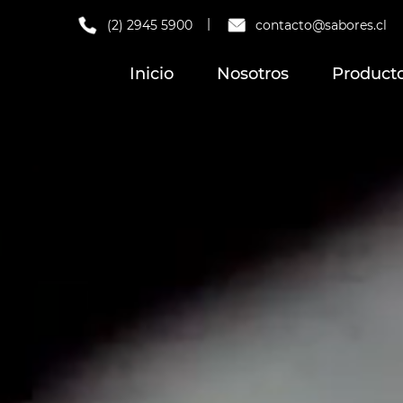
|
(2) 2945 5900
contacto@sabores.cl
Inicio
Nosotros
Product