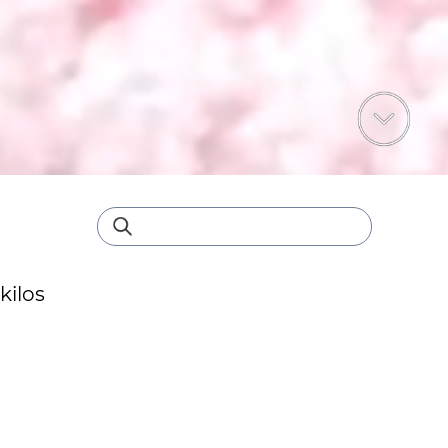
kilos
ISPONIBLE
abor Mango
ncia de mango para helados apta para