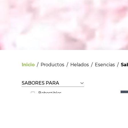
Inicio
/
Productos
/
Helados
/
Esencias
/
Sa
SABORES PARA
Bebestibles
Licores
Helados
Pastelería
Panadería