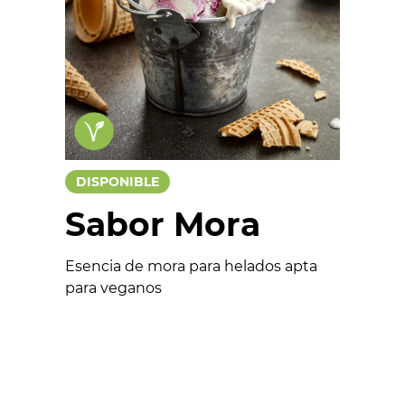
Chocolates
Salados
Colorantes
Esencias
Helado Soft
DISPONIBLE
Cremas y Pastas
Sabor Mora
Bases y Estabilizantes
Aptos para veganos
Esencia de mora para helados apta
para veganos
Formulario
Nombre *