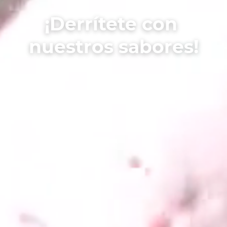
¡Derrítete con
nuestros sabores!