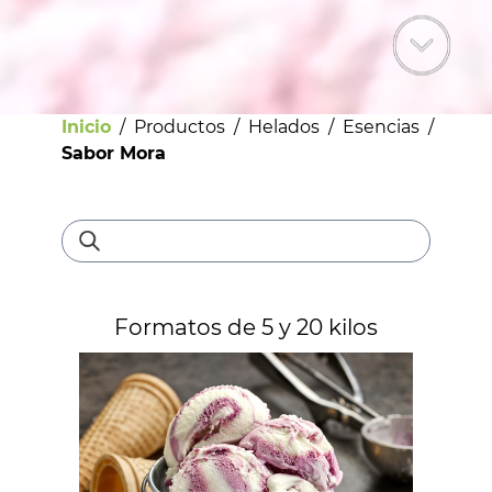
Inicio
/
Productos
/
Helados
/
Esencias
/
Sabor Mora
Bebestibles
Formatos de 5 y 20 kilos
Licores
Helados
Pastelería
Panadería
Dulces y confites